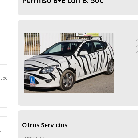
Permiso B+E con B: 50€
150€
Otros Servicios
:
Tasa: 94,05€