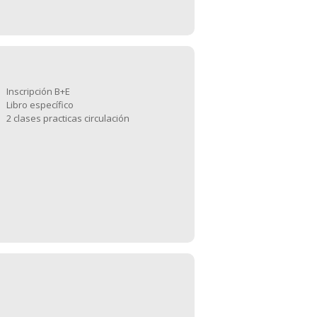
Inscripción B+E
Libro específico
2 clases practicas circulación