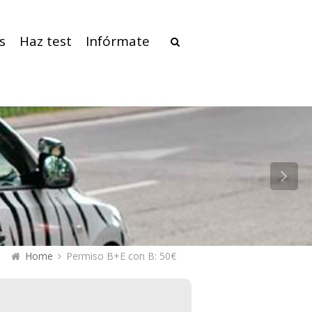
s
Haz test
Infórmate
Home
Permiso B+E con B: 50€